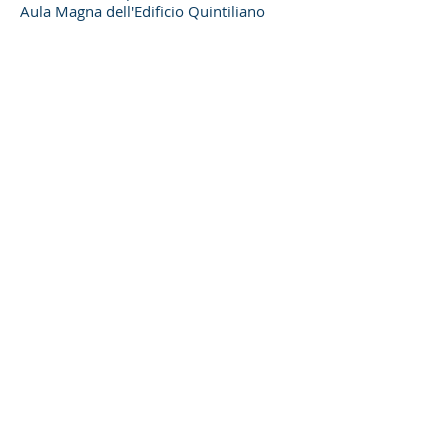
Aula Magna dell'Edificio Quintiliano
11:30 ore
III Congresso Internazionale del GIEI in
Educazione e Inclusione
Conferenza plenaria: "Neuroscienze,
cognizione e linguaggio"
Imparziale:
medico medico M. Carriere
Centro BCBL per la ricerca in
neuroscienze, linguaggio cognitivo
Voltar
GIEI – Gruppo Interdisciplinare Educazione